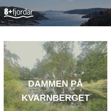
Hoppa
till
innehåll
DAMMEN PÅ
KVARNBERGET