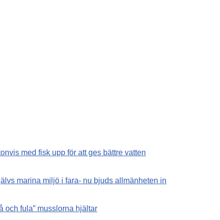
onvis med fisk upp för att ges bättre vatten
lvs marina miljö i fara- nu bjuds allmänheten in
må och fula” musslorna hjältar