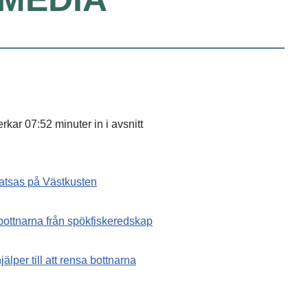
kar 07:52 minuter in i avsnitt
satsas på Västkusten
bottnarna från spökfiskeredskap
älper till att rensa bottnarna