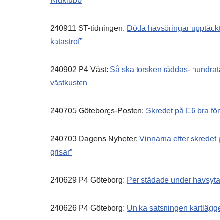
Ridklubb
240911 ST-tidningen:
Döda havsöringar upptäckta
katastrof”
240902 P4 Väst:
Så ska torsken räddas- hundrat
västkusten
240705 Göteborgs-Posten:
Skredet på E6 bra för
240703 Dagens Nyheter:
Vinnarna efter skredet 
grisar”
240629 P4 Göteborg:
Per städade under havsytan
240626 P4 Göteborg:
Unika satsningen kartlägge