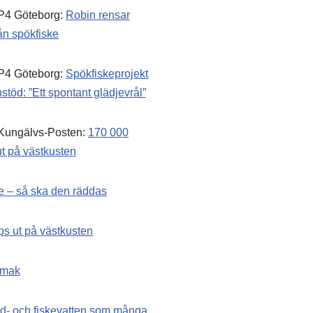
P4 Göteborg:
Robin rensar
rån spökfiske
P4 Göteborg:
Spökfiskeprojekt
nstöd: ”Ett spontant glädjevrål”
Kungälvs-Posten:
170 000
ut på västkusten
ge – så ska den räddas
ps ut på västkusten
smak
d- och fiskevatten som många