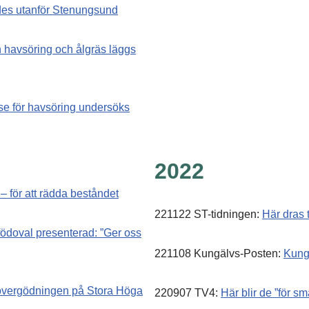
ades utanför Stenungsund
n havsöring och ålgräs läggs
se för havsöring undersöks
2022
 – för att rädda beståndet
221122 ST-tidningen:
Här dras t
födoval presenterad: ”Ger oss
221108 Kungälvs-Posten:
Kungä
vergödningen på Stora Höga
220907 TV4:
Här blir de ”för s