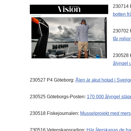
230714 
botten f
230702 
får miljo
230528 
ålyngel 
230527 P4 Göteborg:
Ålen är akut hotad i Sveri
230525 Göteborgs-Posten:
170 000 ålyngel släp
230518 Fiskejournalen:
Musselprojekt med mer
230516 Vetenskapsradion:
Här återskapas de ba