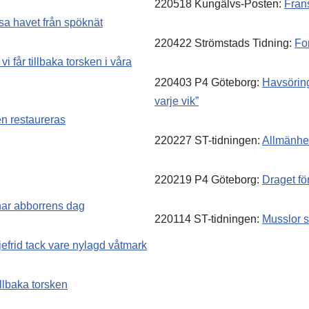
220518 Kungälvs-Posten:
Fran
ensa havet från spöknät
220422 Strömstads Tidning:
Fo
vi får tillbaka torsken i våra
220403 P4 Göteborg:
Havsöring 
varje vik”
en restaureras
220227 ST-tidningen:
Allmänhet
220219 P4 Göteborg:
Draget fö
ar abborrens dag
220114 ST-tidningen:
Musslor s
djefrid tack vare nylagd våtmark
illbaka torsken