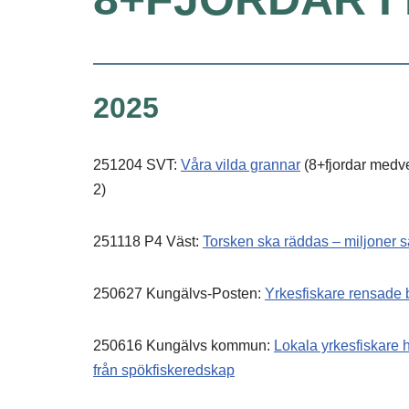
2025
251204 SVT:
Våra vilda grannar
(8+fjordar medver
2)
251118 P4 Väst:
Torsken ska räddas – miljoner 
250627 Kungälvs-Posten:
Yrkesfiskare rensade 
250616 Kungälvs kommun:
Lokala yrkesfiskare hj
från spökfiskeredskap