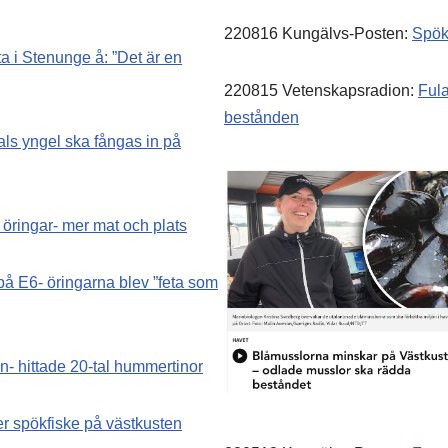
220816 Kungälvs-Posten:
Spökf
 i Stenunge å: ”Det är en
220815 Vetenskapsradion:
Ful
bestånden
als yngel ska fångas in på
 öringar- mer mat och plats
på E6- öringarna blev ”feta som
- hittade 20-tal hummertinor
r spökfiske på västkusten