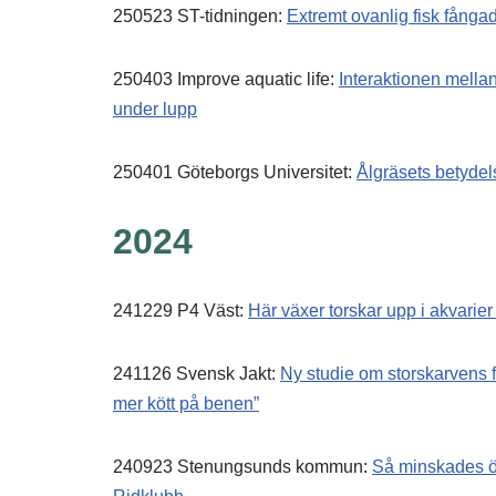
250523 ST-tidningen:
Extremt ovanlig fisk fång
250403 Improve aquatic life:
Interaktionen mella
under lupp
250401 Göteborgs Universitet:
Ålgräsets betydel
2024
241229 P4 Väst:
Här växer torskar upp i akvarier
241126 Svensk Jakt:
Ny studie om storskarvens 
mer kött på benen”
240923 Stenungsunds kommun:
Så minskades ö