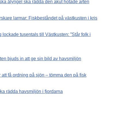
ska ålyngel ska rädda den akut hotade arten
rskare larmar: Fiskbeståndet på västkusten i kris
lockade tusentals till Västkusten: ”Står folk i
en bjuds in att ge sin bild av havsmiljön
r att få ordning på sjön – tömma den på fisk
ka rädda havsmiljön i fjordarna