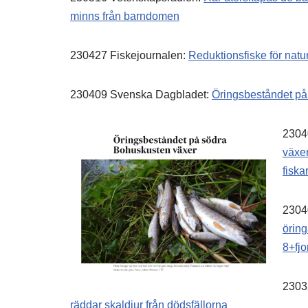
minns från barndomen
230427 Fiskejournalen:
Reduktionsfiske för natu
230409 Svenska Dagbladet:
Öringsbeståndet på
2304
växer
fiskar
2304
öring
8+fjo
2303
räddar skaldjur från dödsfällorna