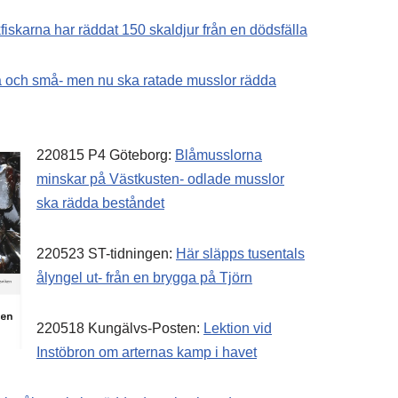
iskarna har räddat 150 skaldjur från en dödsfälla
a och små- men nu ska ratade musslor rädda
220815 P4 Göteborg:
Blåmusslorna
minskar på Västkusten- odlade musslor
ska rädda beståndet
220523 ST-tidningen:
Här släpps tusentals
ålyngel ut- från en brygga på Tjörn
220518 Kungälvs-Posten:
Lektion vid
Instöbron om arternas kamp i havet