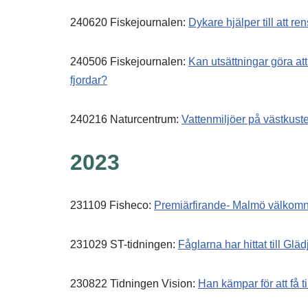
240620 Fiskejournalen:
Dykare hjälper till att r
240506 Fiskejournalen:
Kan utsättningar göra att 
fjordar?
240216 Naturcentrum:
Vattenmiljöer på västkust
2023
231109 Fisheco:
Premiärfirande- Malmö välkomn
231029 ST-tidningen:
Fåglarna har hittat till Glä
230822 Tidningen Vision:
Han kämpar för att få t