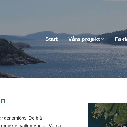
Start
Våra projekt
Fakt
an
ar genomförts. De blå
projektet Vatten Värt att Värna,