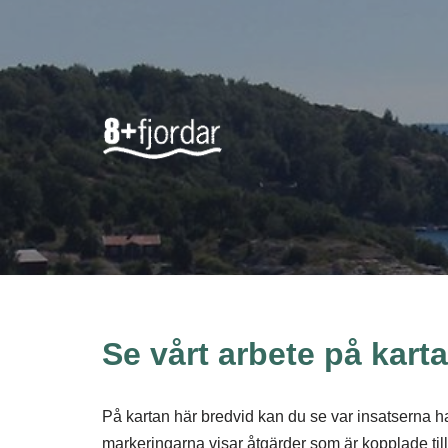
Hoppa
till
innehåll
Se vårt arbete på kart
På kartan här bredvid kan du se var insatserna h
markeringarna visar åtgärder som är kopplade till 