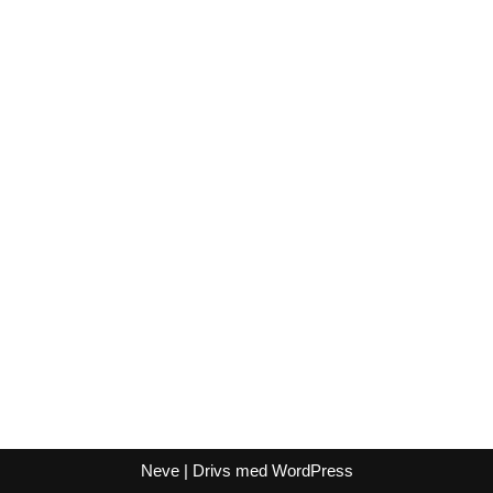
Neve
| Drivs med
WordPress